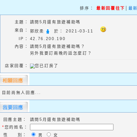
排序：
最新回覆往下
│
最
主題：
請問5月還有旅遊補助嗎
來自：
郭欣柔
於：
2021-03-11
IP：
42.76.200.190
內容：
請問5月還有旅遊補助嗎？
另外我要訂兩晚的話怎麼訂？
店家回覆：
您已訂房了
目前尚無人回應...
回應主題：
請問5月還有旅遊補助嗎
*
您的姓名：
性 別：
男
女