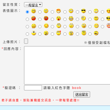
留言性質：
表情圖示：
上傳照片：
※僅接受副檔名為:j
*
回應內容：
*
驗證碼
：
請輸入紅色字體
book
君子請自重，張貼兼職援交訊息，一律報警處理!!