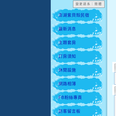
變更語系：簡體
澎湖紫貝殼民宿
最新消息
主題套房
訂房須知
休閒設施
網路相簿
FB粉絲專頁
訪客留言板