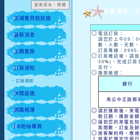
變更語系：簡體
訂房須知 / 
澎湖紫貝殼民宿
◎
電話訂房：
最新消息
請您於上午09：
數、人數、天數、
訂房專線：0985-
主題套房
◎
訂房確認後，請旅
30
%
)，完成訂
支付。
訂房須知
◎
匯款帳號：
訂房須知
‧
銀行
休閒設施
馬公中正路郵
網路相簿
◎
請於匯款後，來電或E
款日期，匯款金額
◎
接到您的來電告知
FB粉絲專頁
房間數、訂金及餘額
◎
旅客解約時，應通
1.
旅客於預定住宿日