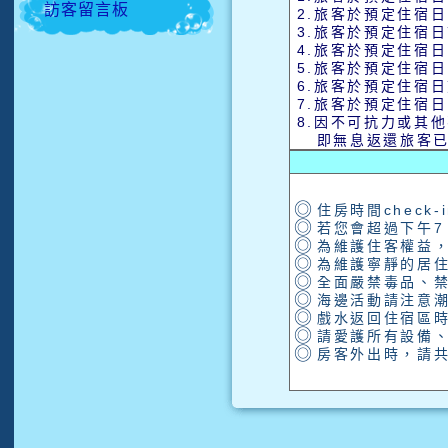
訪客留言板
2.
旅客於預定住宿日
3.
旅客於預定住宿日
4.
旅客於預定住宿日
5.
旅客於預定住宿日
6.
旅客於預定住宿日
7.
旅客於預定住宿日
8.
因不可抗力或其他
即無息返還旅客已
◎
住房時間check-
◎
若您會超過下午7
◎
為維護住客權益
◎
為維護寧靜的居住
◎
全面嚴禁毒品、
◎
海邊活動請注意
◎
戲水返回住宿區
◎
請愛護所有設備
◎
房客外出時，請